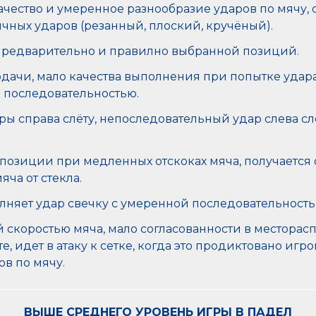
чество и умеренное разнообразие ударов по мячу,
чных ударов (резанный, плоский, кручёный).
с предварительно и правилно выбранной позиций.
ачи, мало качества выполнения при попытке удара 
 последовательностью.
ы справа слёту, непоследовательный удар слева слё
озиции при медленных отскоках мяча, получается о
яча от стекла.
олняет удар свечку с умеренной последовательность
й скоростью мяча, мало согласованности в местора
, идет в атаку к сетке, когда это продиктовано игр
в по мячу.
ВЫШЕ СРЕДНЕГО УРОВЕНЬ ИГРЫ В ПАДЕЛ