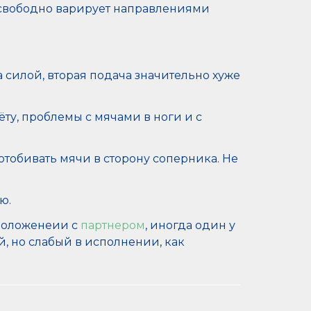
 свободно варирует направлениями
силой, вторая подача значительно хуже
ту, проблемы с мячами в ноги и с
тобивать мячи в сторону соперника. Не
ю.
сположенеии с
партнером
, иногда один у
ой, но слабый в исполнении, как