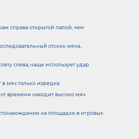
рам справа открытой палой, чем
оследовательный отскок мяча,
лёту слева, чаще использует удар
 в мяч только изредка.
 от времени находит высоко мяч
стонахождения на площадке в игровых