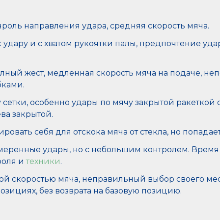
нроль направления удара, средняя скорость мяча.
удару и с хватом рукоятки палы, предпочтение уда
ный жест, медленная скорость мяча на подаче, неп
бками.
 сетки, особенно удары по мячу закрытой ракеткой с
ева закрытой.
вать себя для отскока мяча от стекла, но попадает
амеренные удары, но с небольшим контролем. Время
роля и
техники
.
ой скоростью мяча, неправильный выбор своего ме
позициях, без возврата на базовую позицию.