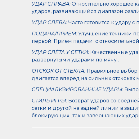
УДАР СПРАВА:
Относительно хорошее ка
ударов, развивающийся диапазон разли
УДАР СЛЕВА:
Часто готовится к удару 
ПОДАЧА/ПРИЕМ:
Улучшение течники под
первой. Прием падачи с относительной
УДАР СЛЁТА У СЕТКИ:
Качественные удар
развернутыми ударами по мячу .
ОТСКОК ОТ СТЕКЛА:
Правильное выбор п
двигается вперед на сильных отскоках м
СПЕЦИАЛИЗИРОВАННЫЕ УДАРЫ
: Вып
СТИЛЬ ИГРЫ:
Возврат ударов со средне
сетки и другой на задней линии в защите
блокирующих , так и завершающих ударо