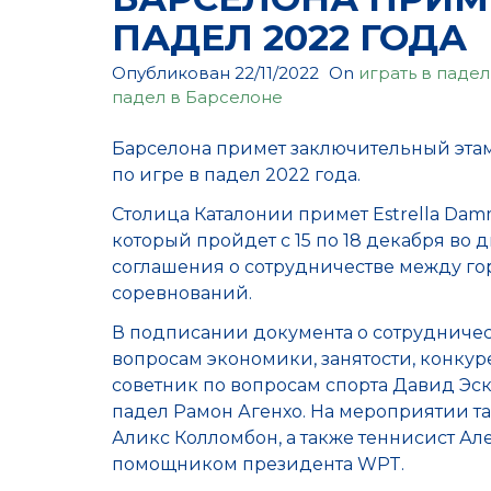
ПАДЕЛ 2022 ГОДА
Опубликован
22/11/2022
On
играть в падел
падел в Барселоне
Барселона примет заключительный этам 
по игре в падел 2022 года.
Столица Каталонии примет Estrella Damm 
который пройдет с 15 по 18 декабря во
соглашения о сотрудничестве между го
соревнований.
В подписании документа о сотрудничес
вопросам экономики, занятости, конку
советник по вопросам спорта Давид Эск
падел Рамон Агенхо. На мероприятии та
Аликс Колломбон, а также теннисист Ал
помощником президента WPT.