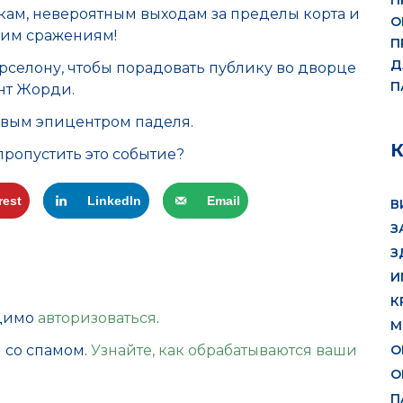
П
кам, невероятным выходам за пределы корта и
О
им сражениям!
П
Д
рселону, чтобы порадовать публику во дворце
П
нт Жорди.
овым эпицентром паделя.
пропустить это событие?
rest
LinkedIn
Email
В
З
З
И
К
одимо
авторизоваться
.
М
О
ы со спамом.
Узнайте, как обрабатываются ваши
О
П