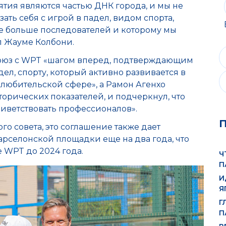
тия являются частью ДНК города, и мы не
ать себя с игрой в падел, видом спорта,
е больше последователей и которому мы
л Жауме Колбони.
союз с WPT «шагом вперед, подтверждающим
ел, спорту, который активно развивается в
в любительской сфере», а Рамон Агенхо
торических показателей, и подчеркнул, что
риветствовать профессионалов».
го совета, это соглашение также дает
арселонской площадки еще на два года, что
 WPT до 2024 года.
Ч
П
И
Я
Г
П