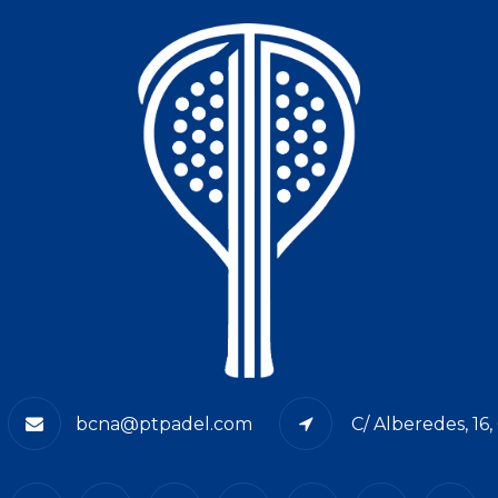
bcna@ptpadel.com
C/ Alberedes, 16