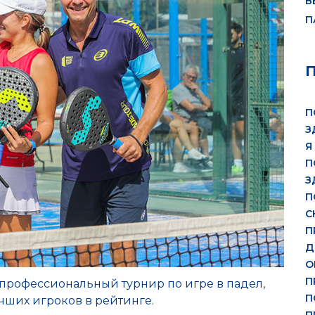
В
П
П
З
Я
П
З
П
С
П
Д
О
П
 профессиональный турнир по игре в падел,
П
ших игроков в рейтинге.