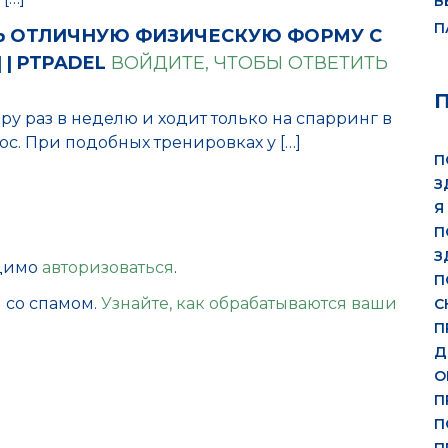
В
П
Ь ОТЛИЧНУЮ ФИЗИЧЕСКУЮ ФОРМУ С
| PTPADEL
ВОЙДИТЕ, ЧТОБЫ ОТВЕТИТЬ
ару раз в неделю и ходит только на спарринг в
юс. При подобных тренировках у […]
П
З
Я
П
З
одимо
авторизоваться
.
П
ы со спамом.
Узнайте, как обрабатываются ваши
С
П
Д
О
П
П