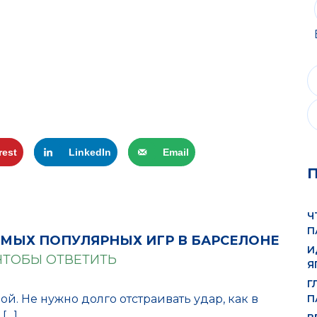
rest
LinkedIn
Email
Ч
П
САМЫХ ПОПУЛЯРНЫХ ИГР В БАРСЕЛОНЕ
И
ЧТОБЫ ОТВЕТИТЬ
Я
Г
П
бой. Не нужно долго отстраивать удар, как в
[…]