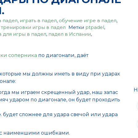
.
в падел
,
играть в падел
,
обучение игре в падел
,
,
тренировки игры в падел
Метки
ptpadel
,
в для игры в падел
,
падел в Испании
,
ки соперника
по диагонали, даёт
та, которые мы должны иметь в виду при ударах
онале:
Н
 когда мы играем скрещенный удар, наш запас
мяч ударом по диагонале, он будет проходить
е. будет сложнее для удара свечой или удара
и с наименшими ошибками.