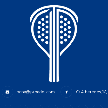
bcna@ptpadel.com
C/ Alberedes, 16