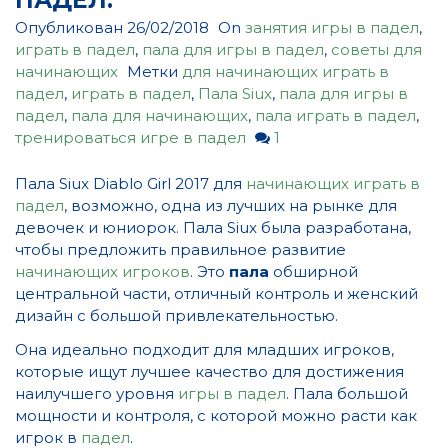
ПАДЕЛ.
Опубликован
26/02/2018
On
занятия игры в падел
,
играть в падел
,
пала для игры в падел
,
советы для
начинающих
Метки
для начинающих играть в
падел
,
играть в падел
,
Пала Siux
,
пала для игры в
падел
,
пала для начинающих
,
пала играть в падел
,
тренироваться игре в падел
1
Пала Siux Diablo Girl 2017 для
начинающих играть в
падел
, возможно, одна из лучших на рынке для
девочек и юниорок. Пала Siux была разработана,
чтобы предложить правильное развитие
начинающих игроков
. Это
пала
обширной
центральной части, отличный контроль и женский
дизайн с большой привлекательностью.
Она идеально подходит для младших игроков,
которые ищут лучшее качество для достижения
наилучшего уровня
игры в падел
. Пала большой
мощности и контроля, с которой можно расти как
игрок в
падел
.