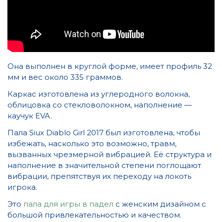
Она выполнен в круглой форме, имеет профиль 32
мм и вес около 335 граммов.
Каркас изготовлена ​​из углеродного волокна,
облицовка со стекловолокном, наполнение —
каучук EVA.
Пала Siux Diablo Girl 2017 был изготовлена, чтобы
избежать, насколько это возможно, травм,
вызванных чрезмерной вибрацией. Её структура и
наполнение в значительной степени поглощают
вибрации, препятствуя их переходу на локоть
игрока.
Это
пала для игры в падел
с женским дизайном с
большой привлекательностью и качеством.