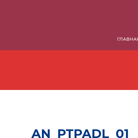
ГЛАВНА
AN_PTPADL_01