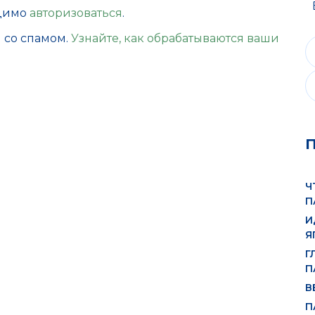
одимо
авторизоваться
.
ы со спамом.
Узнайте, как обрабатываются ваши
Ч
П
И
Я
Г
П
В
П