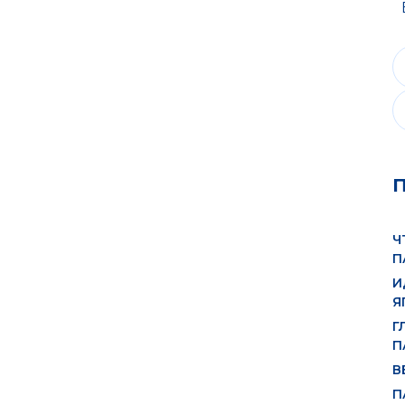
Ч
П
И
Я
Г
П
В
П