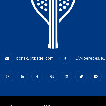
bcna@ptpadel.com
C/ Alberedes, 16
Начни играть в падел СЕГОДНЯ! и с правильной техникой