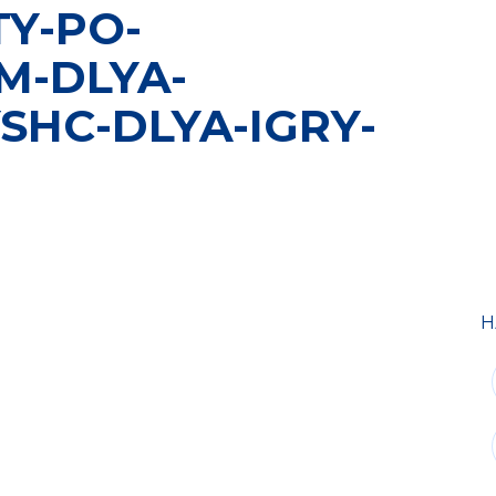
Y-PO-
M-DLYA-
SHC-DLYA-IGRY-
Н