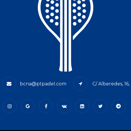
bcna@ptpadel.com
C/ Alberedes, 16