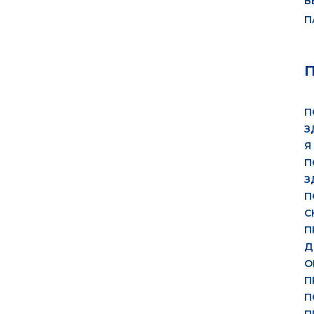
В
П
П
З
Я
П
З
П
С
П
Д
О
П
П