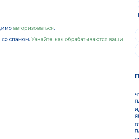
одимо
авторизоваться
.
ы со спамом.
Узнайте, как обрабатываются ваши
Ч
П
И
Я
Г
П