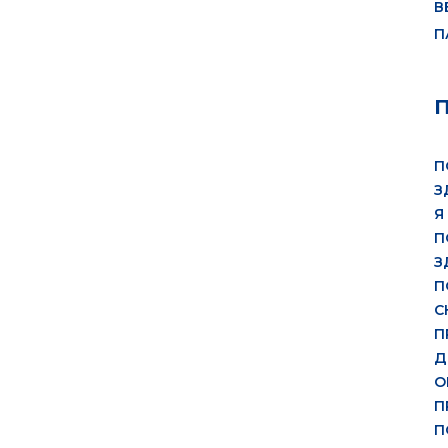
В
П
П
З
Я
П
З
П
С
П
Д
О
П
П