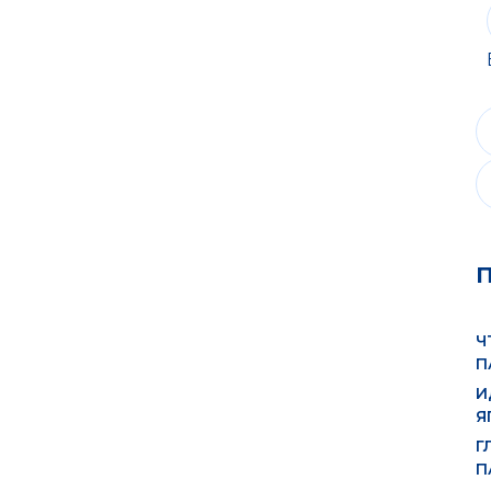
Ч
П
И
Я
Г
П