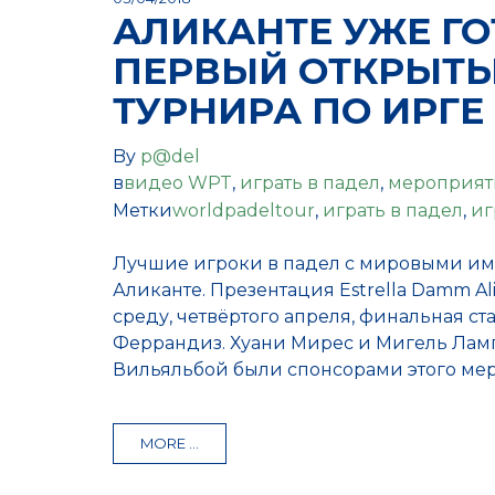
АЛИКАНТЕ УЖЕ ГО
ПЕРВЫЙ ОТКРЫТЫ
ТУРНИРА ПО ИРГЕ 
By
p@del
в
видео WPT
,
играть в падел
,
мероприят
Метки
worldpadeltour
,
играть в падел
,
иг
Лучшие игроки в падел с мировыми им
Аликанте. Презентация Estrella Damm Al
среду, четвёртого апреля, финальная ст
Феррандиз. Хуани Мирес и Мигель Ламп
Вильяльбой были спонсорами этого меро
MORE ...