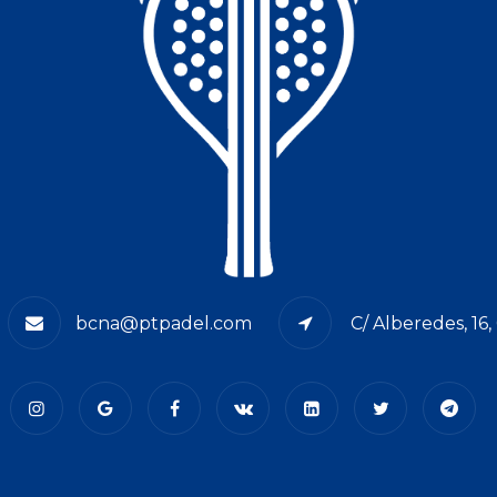
bcna@ptpadel.com
C/ Alberedes, 16