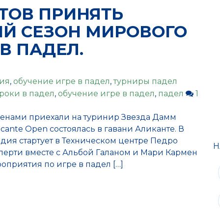
ТОВ ПРИНЯТЬ
Й СЕЗОН МИРОВОГО
В ПАДЕЛ.
ия
,
обучение игре в падел
,
турниры падел
роки в падел
,
обучение игре в падел
,
падел
1
енами приехали на туринир Звезда Дамм
icante Open состоялась в гавани Аликанте. В
адия стартует в Техническом центре Педро
Н
ерти вместе с Альбой Галаном и Мари Кармен
приятия по игре в падел […]